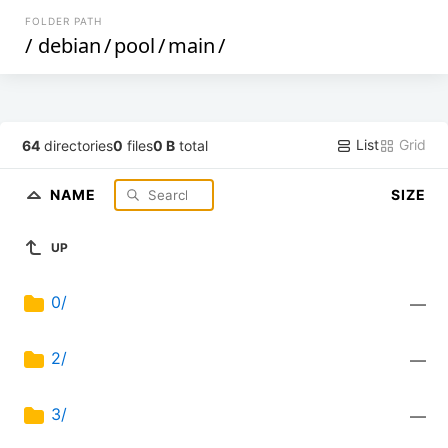
FOLDER PATH
/
debian
/
pool
/
main
/
List
Grid
64
directories
0
files
0 B
total
NAME
SIZE
UP
0/
—
2/
—
3/
—